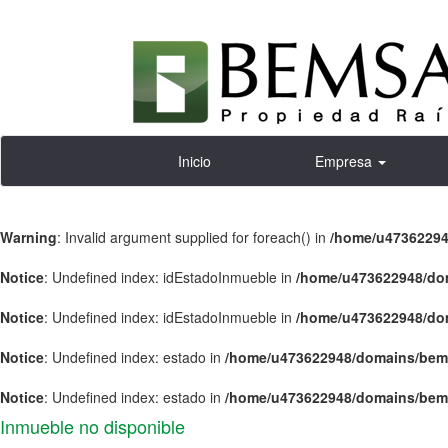
Inicio
Empresa
Warning
: Invalid argument supplied for foreach() in
/home/u47362294
Notice
: Undefined index: idEstadoInmueble in
/home/u473622948/dom
Notice
: Undefined index: idEstadoInmueble in
/home/u473622948/dom
Notice
: Undefined index: estado in
/home/u473622948/domains/bems
Notice
: Undefined index: estado in
/home/u473622948/domains/bems
Inmueble no disponible