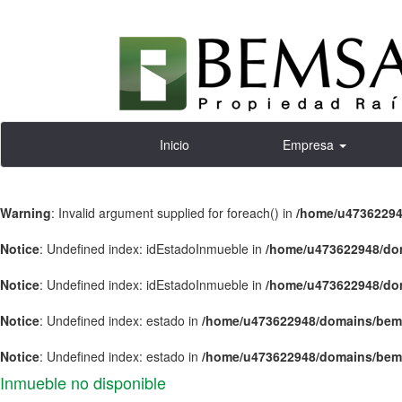
Inicio
Empresa
Warning
: Invalid argument supplied for foreach() in
/home/u47362294
Notice
: Undefined index: idEstadoInmueble in
/home/u473622948/dom
Notice
: Undefined index: idEstadoInmueble in
/home/u473622948/dom
Notice
: Undefined index: estado in
/home/u473622948/domains/bems
Notice
: Undefined index: estado in
/home/u473622948/domains/bems
Inmueble no disponible